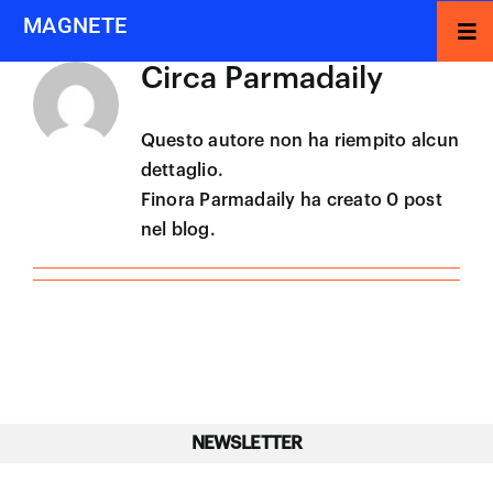
Salta
MAGNETE
Tog
al
Nav
contenuto
Circa
Parmadaily
MISSION
PROGETTI
Questo autore non ha riempito alcun
dettaglio.
EVENTI
Finora Parmadaily ha creato 0 post
nel blog.
EVENTI
AFFITTA GLI SPAZI
CONTATTI
EVENTI
NEWSLETTER