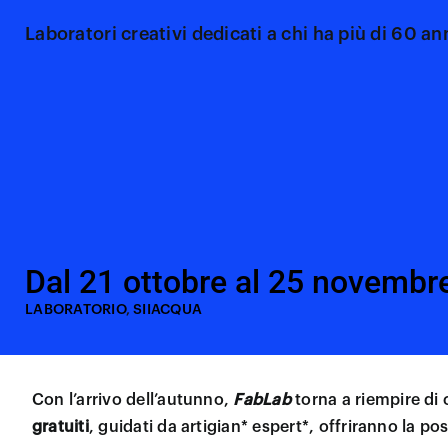
Laboratori creativi dedicati a chi ha più di 60 an
Dal 21 ottobre al 25 novembr
LABORATORIO
,
SIIACQUA
Con l’arrivo dell’autunno,
FabLab
torna a riempire di 
gratuiti
, guidati da artigian* espert*, offriranno la 