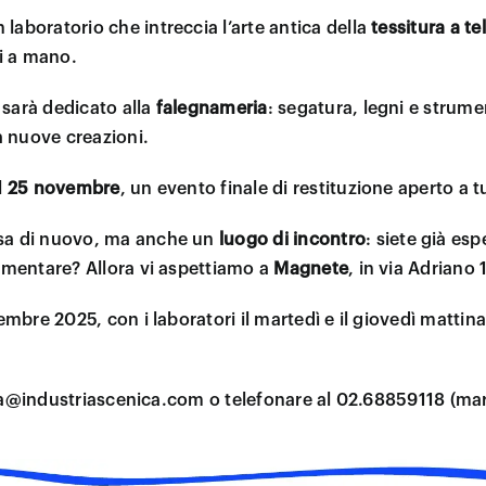
 laboratorio che intreccia l’arte antica della
tessitura
a
te
ti a mano.
 sarà dedicato alla
falegnameria
: segatura, legni e strume
a nuove creazioni.
l
25 novembre
, un evento finale di restituzione aperto a tu
osa di nuovo, ma anche un
luogo
di
incontro
: siete già es
imentare? Allora vi aspettiamo a
Magnete
, in via Adriano 
mbre 2025, con i laboratori il martedì e il giovedì mattina,
era@industriascenica.com o telefonare al 02.68859118 (mart