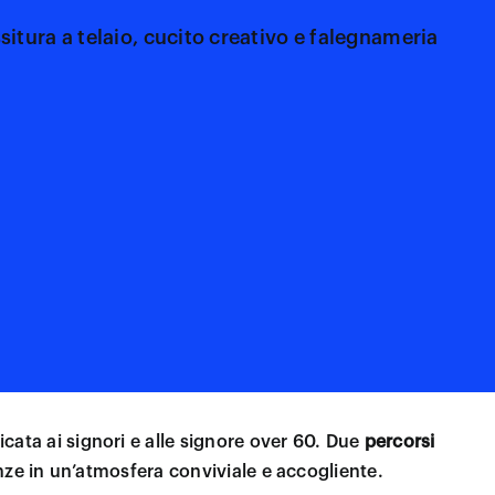
situra a telaio, cucito creativo e falegnameria
icata ai signori e alle signore over 60. Due
percorsi
enze in un’atmosfera conviviale e accogliente.