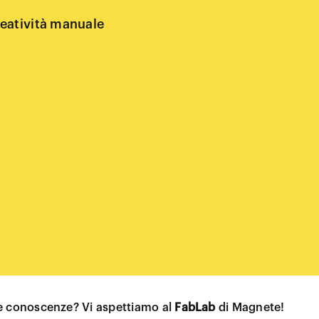
creatività manuale
tre conoscenze? Vi aspettiamo al
FabLab
di Magnete!