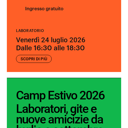
Ingresso gratuito
LABORATORIO
Venerdì 24 luglio 2026
Dalle 16:30 alle 18:30
SCOPRI DI PIÙ
Camp Estivo 2026
Laboratori, gite e
nuove amicizie da