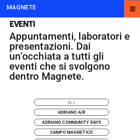
Salta
MAGNETE
Tog
al
Nav
contenuto
EVENTI
MISSION
Appuntamenti, laboratori e
PROGETTI
presentazioni. Dai
EVENTI
un’occhiata a tutti gli
eventi che si svolgono
EVENTI
dentro Magnete.
AFFITTA GLI SPAZI
CONTATTI
ALL
EVENTI
ADRIANO A/R
ADRIANO COMMUNITY DAYS
CAMPO MAGNETICO